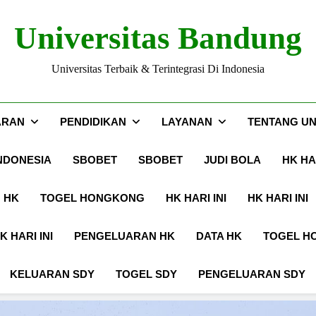
Universitas Bandung
Universitas Terbaik & Terintegrasi Di Indonesia
ARAN
PENDIDIKAN
LAYANAN
TENTANG UN
INDONESIA
SBOBET
SBOBET
JUDI BOLA
HK HAR
 HK
TOGEL HONGKONG
HK HARI INI
HK HARI INI
K HARI INI
PENGELUARAN HK
DATA HK
TOGEL H
KELUARAN SDY
TOGEL SDY
PENGELUARAN SDY