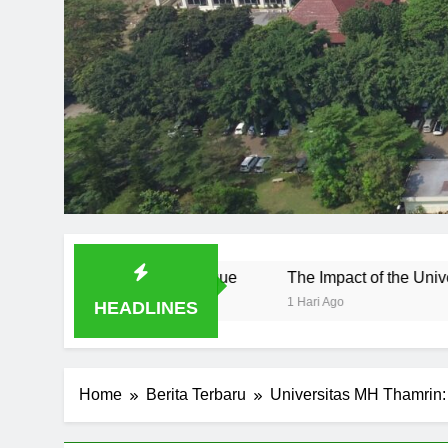
o Unique
The Impact of the Universitas Negeri Surabaya
1 Hari Ago
HEADLINES
Home
Berita Terbaru
Universitas MH Thamrin: 