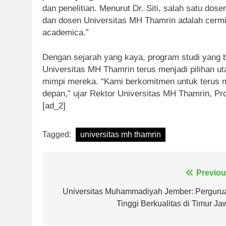
dan penelitian. Menurut Dr. Siti, salah satu do
dan dosen Universitas MH Thamrin adalah cermin 
academica.”
Dengan sejarah yang kaya, program studi yang be
Universitas MH Thamrin terus menjadi pilihan u
mimpi mereka. “Kami berkomitmen untuk terus m
depan,” ujar Rektor Universitas MH Thamrin, Prof
[ad_2]
Tagged:
universitas mh thamrin
Navigasi
Previou
pos
Universitas Muhammadiyah Jember: Perguru
Tinggi Berkualitas di Timur Ja