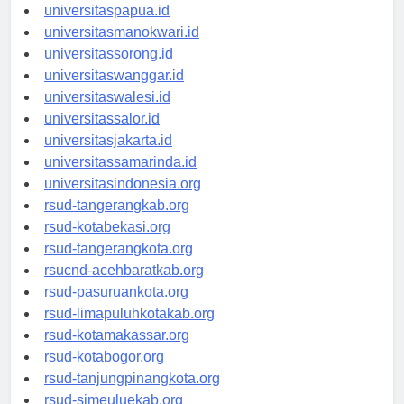
universitasjayapura.id
universitaspapua.id
universitasmanokwari.id
universitassorong.id
universitaswanggar.id
universitaswalesi.id
universitassalor.id
universitasjakarta.id
universitassamarinda.id
universitasindonesia.org
rsud-tangerangkab.org
rsud-kotabekasi.org
rsud-tangerangkota.org
rsucnd-acehbaratkab.org
rsud-pasuruankota.org
rsud-limapuluhkotakab.org
rsud-kotamakassar.org
rsud-kotabogor.org
rsud-tanjungpinangkota.org