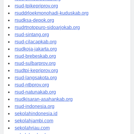
rsud-simeuluekab.org
rsud-tpikepriprov.org
rsuddrloekmonohadi-kuduskab.org
rsudksa-depok.org
rsudrtnotopuro-sidoarjokab.org
rsud-sintang.org
rsud-cilacapkab.org
rsudkoja-jakarta.org
rsud-brebeskab.org
rsud-sulbarprov.org
rsudtpi-kepriprov.org
rsud-langsakota.org
rsud-ntbprov.org
rsud-natunakab.org
rsudkisaran-asahankab.org
rsud-indonesia.org
sekolahindonesia.id
sekolahjambi.com
sekolahriau.com