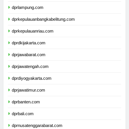
dprbengkulu.com
dprlampung.com
dprkepulauanbangkabelitung.com
dprkepulauanriau.com
dprdkijakarta.com
dprjawabarat.com
dprjawatengah.com
dprdiyogyakarta.com
dprjawatimur.com
dprbanten.com
dprbali.com