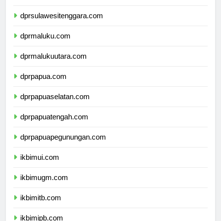
dprsulawesiselatan.com
dprsulawesitenggara.com
dprmaluku.com
dprmalukuutara.com
dprpapua.com
dprpapuaselatan.com
dprpapuatengah.com
dprpapuapegunungan.com
ikbimui.com
ikbimugm.com
ikbimitb.com