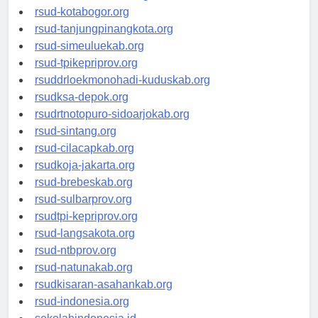
rsud-kotamakassar.org
rsud-kotabogor.org
rsud-tanjungpinangkota.org
rsud-simeuluekab.org
rsud-tpikepriprov.org
rsuddrloekmonohadi-kuduskab.org
rsudksa-depok.org
rsudrtnotopuro-sidoarjokab.org
rsud-sintang.org
rsud-cilacapkab.org
rsudkoja-jakarta.org
rsud-brebeskab.org
rsud-sulbarprov.org
rsudtpi-kepriprov.org
rsud-langsakota.org
rsud-ntbprov.org
rsud-natunakab.org
rsudkisaran-asahankab.org
rsud-indonesia.org