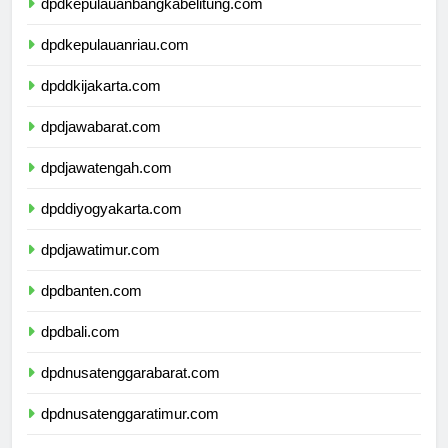
dpdkepulauanbangkabelitung.com
dpdkepulauanriau.com
dpddkijakarta.com
dpdjawabarat.com
dpdjawatengah.com
dpddiyogyakarta.com
dpdjawatimur.com
dpdbanten.com
dpdbali.com
dpdnusatenggarabarat.com
dpdnusatenggaratimur.com