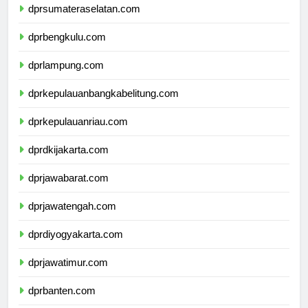
dprsumateraselatan.com
dprbengkulu.com
dprlampung.com
dprkepulauanbangkabelitung.com
dprkepulauanriau.com
dprdkijakarta.com
dprjawabarat.com
dprjawatengah.com
dprdiyogyakarta.com
dprjawatimur.com
dprbanten.com