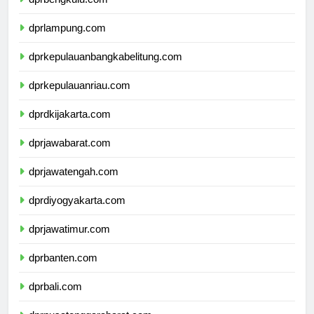
dprbengkulu.com
dprlampung.com
dprkepulauanbangkabelitung.com
dprkepulauanriau.com
dprdkijakarta.com
dprjawabarat.com
dprjawatengah.com
dprdiyogyakarta.com
dprjawatimur.com
dprbanten.com
dprbali.com