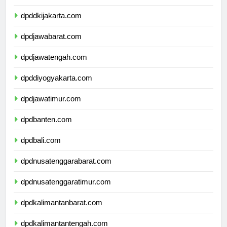
dpdkepulauanriau.com
dpddkijakarta.com
dpdjawabarat.com
dpdjawatengah.com
dpddiyogyakarta.com
dpdjawatimur.com
dpdbanten.com
dpdbali.com
dpdnusatenggarabarat.com
dpdnusatenggaratimur.com
dpdkalimantanbarat.com