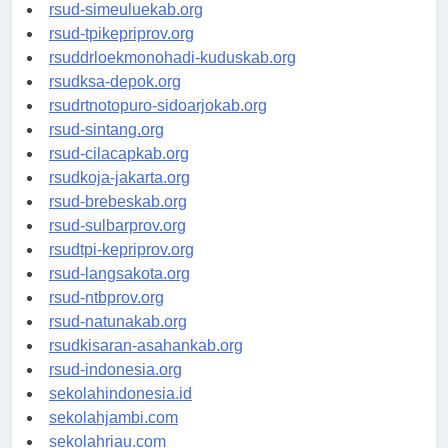
rsud-tanjungpinangkota.org
rsud-simeuluekab.org
rsud-tpikepriprov.org
rsuddrloekmonohadi-kuduskab.org
rsudksa-depok.org
rsudrtnotopuro-sidoarjokab.org
rsud-sintang.org
rsud-cilacapkab.org
rsudkoja-jakarta.org
rsud-brebeskab.org
rsud-sulbarprov.org
rsudtpi-kepriprov.org
rsud-langsakota.org
rsud-ntbprov.org
rsud-natunakab.org
rsudkisaran-asahankab.org
rsud-indonesia.org
sekolahindonesia.id
sekolahjambi.com