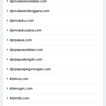
dprsulawesiselatan.com
dprsulawesitenggara.com
dprmaluku.com
dprmalukuutara.com
dprpapua.com
dprpapuaselatan.com
dprpapuatengah.com
dprpapuapegunungan.com
ikbimui.com
ikbimugm.com
ikbimitb.com