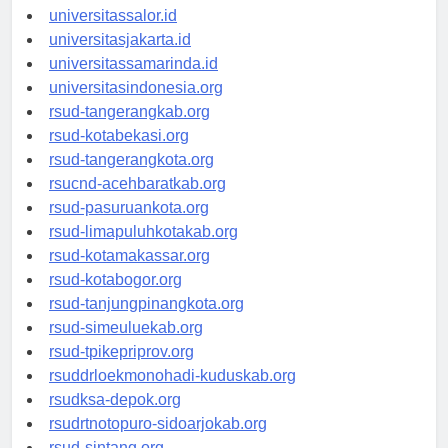
universitaswalesi.id
universitassalor.id
universitasjakarta.id
universitassamarinda.id
universitasindonesia.org
rsud-tangerangkab.org
rsud-kotabekasi.org
rsud-tangerangkota.org
rsucnd-acehbaratkab.org
rsud-pasuruankota.org
rsud-limapuluhkotakab.org
rsud-kotamakassar.org
rsud-kotabogor.org
rsud-tanjungpinangkota.org
rsud-simeuluekab.org
rsud-tpikepriprov.org
rsuddrloekmonohadi-kuduskab.org
rsudksa-depok.org
rsudrtnotopuro-sidoarjokab.org