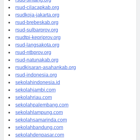
rsud-sintang.org
rsud-cilacapkab.org
rsudkoja-jakarta.org
rsud-brebeskab.org
rsud-sulbarprov.org
rsudtpi-kepriprov.org
rsud-langsakota.org
rsud-ntbprov.org
rsud-natunakab.org
rsudkisaran-asahankab.org
rsud-indonesia.org
sekolahindonesia.id
sekolahjambi.com
sekolahriau.com
sekolahpalembang.com
sekolahlampung.com
sekolahsamarinda.com
sekolahbandung.com