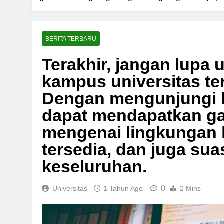
BERITA TERBARU
Terakhir, jangan lupa
kampus universitas te
Dengan mengunjungi 
dapat mendapatkan g
mengenai lingkungan be
tersedia, dan juga su
keseluruhan.
0
Universitas
1 Tahun Ago
2 Mins