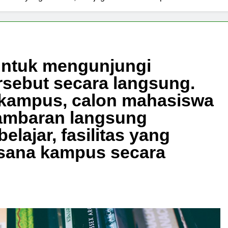
 untuk mengunjungi
rsebut secara langsung.
kampus, calon mahasiswa
ambaran langsung
lajar, fasilitas yang
asana kampus secara