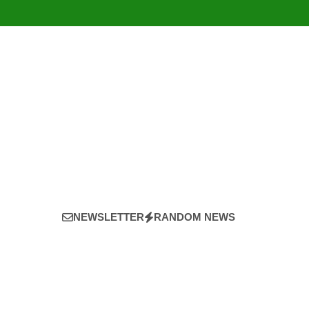
NEWSLETTER
RANDOM NEWS