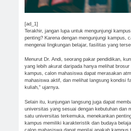
[ad_1]
Terakhir, jangan lupa untuk mengunjungi kampus 
penting? Karena dengan mengunjungi kampus, 
mengenai lingkungan belajar, fasilitas yang ter
Menurut Dr. Andi, seorang pakar pendidikan, k
yang lebih akurat daripada hanya melihat brosur
kampus, calon mahasiswa dapat merasakan atm
mahasiswa aktif, dan melihat langsung kondisi fa
kuliah,” ujarnya.
Selain itu, kunjungan langsung juga dapat mem
universitas yang sesuai dengan kebutuhan dan mi
satu universitas terkemuka, menekankan pentingn
kampus memiliki karakteristik dan budaya bela
calon mahasiswa dapat menilai apakah kampus t