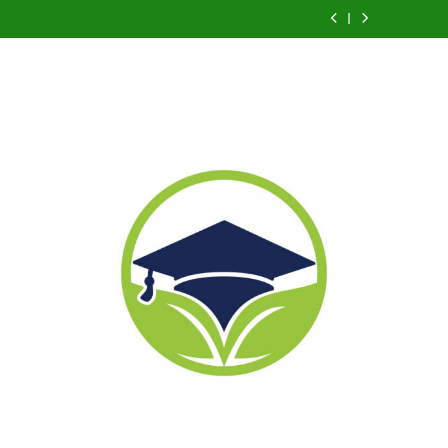
Exploring
The
Evolution
Use
of
Colors
Evolution
Use
of
the
Design
of
the
the
of
of
the
the
Colors
Evolution
the
Universitas
Universitas
the
the
Universitas
Universitas
of
of
Universitas
Negeri
Negeri
Universitas
Universitas
Negeri
Negeri
the
the
Negeri
Surabaya
Surabaya
Negeri
Negeri
Surabaya
Surabaya
Universitas
Universitas
Surabaya
Logo
Logo
Surabaya
Surabaya
Logo
Logo
Negeri
Negeri
Logo
Correctly
in
Logo
Logo
Correctly
in
Surabaya
Surabaya
Branding
Branding
Logo
Logo