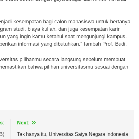
menjadi kesempatan bagi calon mahasiswa untuk bertanya
ram studi, biaya kuliah, dan juga kesempatan karir
 pun yang ingin kamu ketahui saat mengunjungi kampus.
erikan informasi yang dibutuhkan,” tambah Prof. Budi.
iversitas pilihanmu secara langsung sebelum membuat
 memastikan bahwa pilihan universitasmu sesuai dengan
s:
Next:
B)
Tak hanya itu, Universitas Satya Negara Indonesia