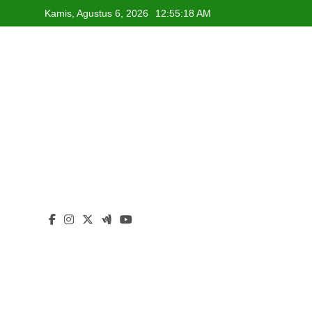
Skip
Kamis, Agustus 6, 2026
12:55:20 AM
to
content