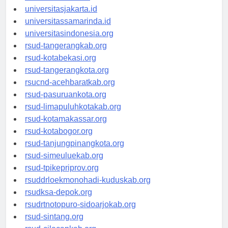
universitassalor.id
universitasjakarta.id
universitassamarinda.id
universitasindonesia.org
rsud-tangerangkab.org
rsud-kotabekasi.org
rsud-tangerangkota.org
rsucnd-acehbaratkab.org
rsud-pasuruankota.org
rsud-limapuluhkotakab.org
rsud-kotamakassar.org
rsud-kotabogor.org
rsud-tanjungpinangkota.org
rsud-simeuluekab.org
rsud-tpikepriprov.org
rsuddrloekmonohadi-kuduskab.org
rsudksa-depok.org
rsudrtnotopuro-sidoarjokab.org
rsud-sintang.org