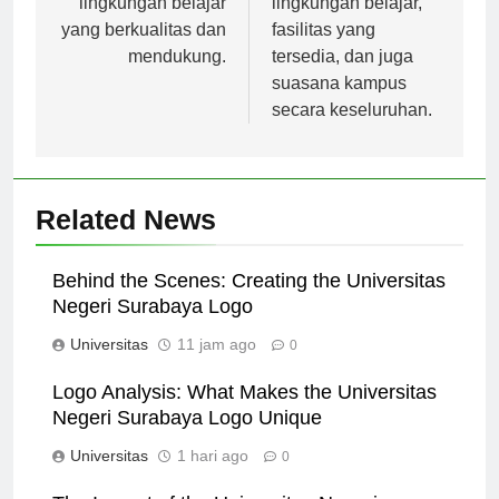
lingkungan belajar
lingkungan belajar,
yang berkualitas dan
fasilitas yang
mendukung.
tersedia, dan juga
suasana kampus
secara keseluruhan.
Related News
Behind the Scenes: Creating the Universitas
Negeri Surabaya Logo
Universitas
11 jam ago
0
Logo Analysis: What Makes the Universitas
Negeri Surabaya Logo Unique
Universitas
1 hari ago
0