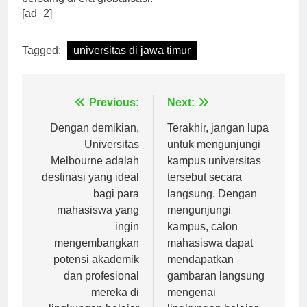
bersaing di era globalisasi.”
[ad_2]
Tagged:
universitas di jawa timur
Navigasi
Previous:
Next:
pos
Dengan demikian,
Terakhir, jangan lupa
Universitas
untuk mengunjungi
Melbourne adalah
kampus universitas
destinasi yang ideal
tersebut secara
bagi para
langsung. Dengan
mahasiswa yang
mengunjungi
ingin
kampus, calon
mengembangkan
mahasiswa dapat
potensi akademik
mendapatkan
dan profesional
gambaran langsung
mereka di
mengenai