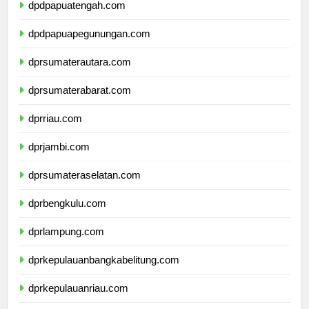
dpdpapuatengah.com
dpdpapuapegunungan.com
dprsumaterautara.com
dprsumaterabarat.com
dprriau.com
dprjambi.com
dprsumateraselatan.com
dprbengkulu.com
dprlampung.com
dprkepulauanbangkabelitung.com
dprkepulauanriau.com