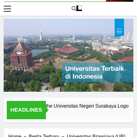
Live Now
nes: Creating the Universitas Negeri Surabaya Logo
Log
HEADLINES
1 Ha