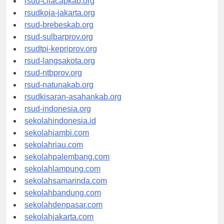
rsud-cilacapkab.org
rsudkoja-jakarta.org
rsud-brebeskab.org
rsud-sulbarprov.org
rsudtpi-kepriprov.org
rsud-langsakota.org
rsud-ntbprov.org
rsud-natunakab.org
rsudkisaran-asahankab.org
rsud-indonesia.org
sekolahindonesia.id
sekolahjambi.com
sekolahriau.com
sekolahpalembang.com
sekolahlampung.com
sekolahsamarinda.com
sekolahbandung.com
sekolahdenpasar.com